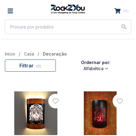
(
0
)
Início
Casa
Decoração
Ordernar por:
Filtrar
(
0
)
Alfabética